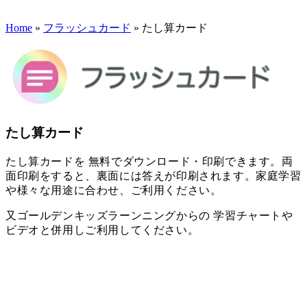
Home
»
フラッシュカード
»
たし算カード
たし算カード
たし算カードを 無料でダウンロード・印刷できます。
両
面印刷をすると、裏面には答えが印刷されます。家庭学習
や様々な用途に合わせ、ご利用ください。
又ゴールデンキッズラーンニングからの 学習チャートや
ビデオと併用しご利用してください。